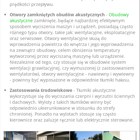
prędkości przepływu.
Otwory zamkniętych obudów akustycznych
-
Obudowy
akustyczne
zamknięte, będące najbardziej efektywnym
sposobem wyciszenia maszyn i urządzeń, posiadają często
różnego typu otwory, takie jak: wentylacyjne, eksploatacyjne
oraz serwisowe. Otwory wentylacyjne służą do
wprowadzenia powietrza do wnętrza i jego wyprowadzenia
na zewnątrz obudowy, celem obniżenia temperatury
wytworzonej przez wyciszaną maszynę lub urządzenie.
Niezależnie od tego, czy stosuje się w obudowie system
wentylacji grawitacyjnej, czy wymuszonej (z zastosowaniem
wentylatorów), otwory wentylacyjne - nawiewny i wywiewny
- powinny być wyposażone w odpowiednie tłumiki hałasu.
Zastosowania środowiskowe
- Tłumiki akustyczne
wykorzystuje się do wyciszania czerpni i wyrzutni ściennych
i dachowych. Wyloty z takich tłumików winny być
odpowiednio ukierunkowane w stosunku do strefy
chronionej. Ponadto na wylotach stosuje się często
kierownice oraz żaluzje ręcznie lub elektrycznie sterowane.