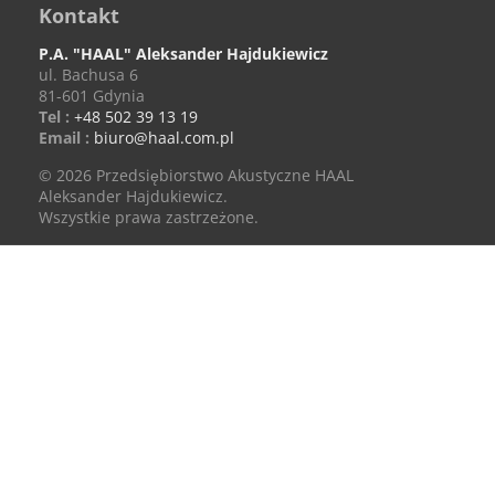
Kontakt
P.A. "HAAL" Aleksander Hajdukiewicz
ul. Bachusa 6
81-601
Gdynia
Tel :
+48 502 39 13 19‬
Email :
biuro@haal.com.pl
© 2026 Przedsiębiorstwo Akustyczne HAAL
Aleksander Hajdukiewicz.
Wszystkie prawa zastrzeżone.